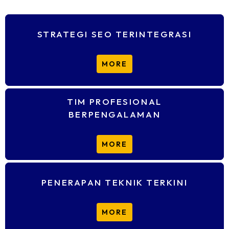
STRATEGI SEO TERINTEGRASI
DCLIQ menerapkan strategi SEO komprehensif,
MORE
dari riset
keywords
, optimasi
on-page
, hingga
pembaruan konten untuk meningkatkan
ranking
,
relevansi, dan
domain authority
secara
TIM PROFESIONAL
berkelanjutan.
BERPENGALAMAN
Tim SEO DCLIQ berpengalaman mengoptimalkan
website
berbagai bisnis. Dengan riset dan analitik,
MORE
kami merancang strategi yang sesuai dengan
tujuan bisnismu.
PENERAPAN TEKNIK TERKINI
Kami menerapkan teknik SEO terbaru yang selaras
MORE
dengan algoritma Google untuk memastikan
website
tetap optimal, relevan, dan bersaing di