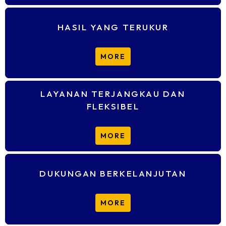
pasar yang kompetitif.
HASIL YANG TERUKUR
DCLIQ menyajikan laporan SEO mendalam,
MORE
mencakup trafik organik, peringkat
keywords
,
konversi, dan ROI, menggunakan alat seperti
Google Analytics dan Search Console.
LAYANAN TERJANGKAU DAN
FLEKSIBEL
DCLIQ menawarkan layanan SEO fleksibel yang
disesuaikan dengan
budget
dan kebutuhan, cocok
MORE
untuk UMKM hingga bisnis skala besar.
DUKUNGAN BERKELANJUTAN
DCLIQ tidak hanya mengoptimalkan, tetapi juga
MORE
memberikan pemantauan dan penyesuaian
strategi SEO secara berkala agar performa