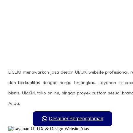
DCLIQ menawarkan jasa desain UI/UX
website
profesional, r
dan berkualitas dengan harga terjangkau. Layanan ini coc
bisnis, UMKM, toko
online
, hingga proyek custom sesuai
brand
Anda.
Desainer Berpengalaman