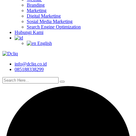
Branding
Marketing
Digital Marketing
Sosial Media Marketing
Search Engine Optimization
Hubungi Kami
English
info@dcliq.co.id
085188338299
search here