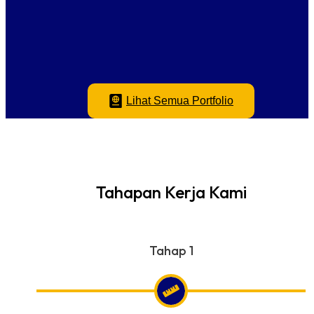
PIJAR MUDA SCHOOL
SUPREMEDRIVE CAR SHOWROOM
EVXHIBITION EVENT ORGANIZER
BLACKFLARE SURVIVAL TOOLS SHOP
AETHERIS BEAUTY AESTHETIC CLINIC
TETESAN RASA COFFEE SHOP
Lihat Semua Portfolio
Tahapan Kerja Kami
Tahap 1