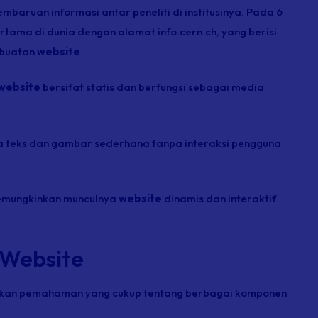
ruan informasi antar peneliti di institusinya. Pada 6
rtama di dunia dengan alamat info.cern.ch, yang berisi
mbuatan
website
.
website
bersifat statis dan berfungsi sebagai media
a teks dan gambar sederhana tanpa interaksi pengguna
memungkinkan munculnya
website
dinamis dan interaktif
 Website
ukan pemahaman yang cukup tentang berbagai komponen