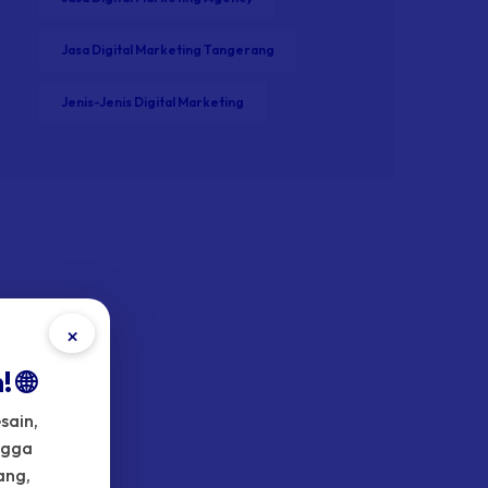
Jasa Digital Marketing Tangerang
Jenis-Jenis Digital Marketing
×
 🌐
sain,
ngga
ang,