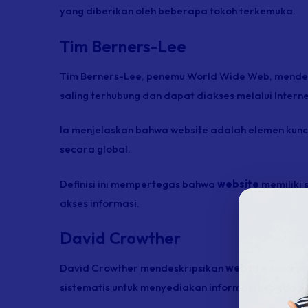
yang diberikan oleh beberapa tokoh terkemuka.
Tim Berners-Lee
Tim Berners-Lee, penemu World Wide Web, mendef
saling terhubung dan dapat diakses melalui Interne
Ia menjelaskan bahwa website adalah elemen kunc
secara global.
Definisi ini mempertegas bahwa
website
memiliki 
akses informasi.
David Crowther
David Crowther mendeskripsikan
website
sebagai
sistematis untuk menyediakan informasi kepada p