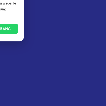
i website
kung
ARANG