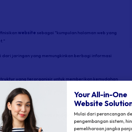
inisikan
website
sebagai "kumpulan halaman web yang
t."
i dari jaringan yang memungkinkan berbagi informasi
struktur yang terorganisir untuk memberikan kemudahan
Your All-in-One
Website Solution!
Mulai dari perancangan de
 "kumpulan halaman web yang dirancang secara
pengembangan sistem, hi
engguna."
pemeliharaan jangka panj