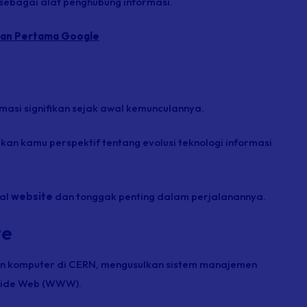
 sebagai alat penghubung informasi.
man Pertama Google
asi signifikan sejak awal kemunculannya.
n kamu perspektif tentang evolusi teknologi informasi
wal
website
dan tonggak penting dalam perjalanannya.
te
an komputer di CERN, mengusulkan sistem manajemen
 Wide Web (WWW).