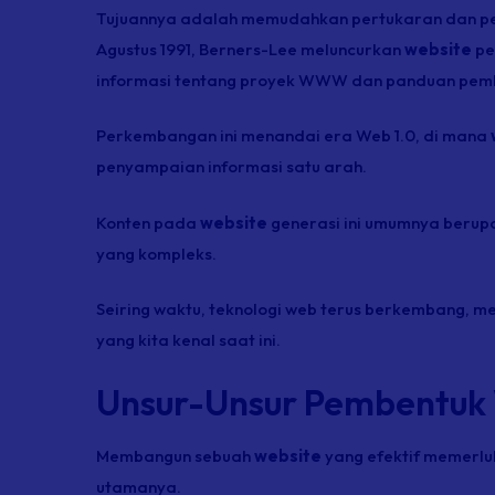
Tujuannya adalah memudahkan pertukaran dan pemba
Agustus 1991, Berners-Lee meluncurkan
website
pe
informasi tentang proyek WWW dan panduan pe
Perkembangan ini menandai era Web 1.0, di mana
penyampaian informasi satu arah.
Konten pada
website
generasi ini umumnya berup
yang kompleks.
Seiring waktu, teknologi web terus berkembang, 
yang kita kenal saat ini.
Unsur-Unsur Pembentuk
Membangun sebuah
website
yang efektif memerl
utamanya.