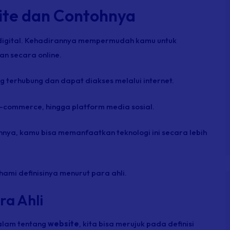
ite dan Contohnya
 digital. Kehadirannya mempermudah kamu untuk
an secara online.
 terhubung dan dapat diakses melalui internet.
s e-commerce, hingga platform media sosial.
nya, kamu bisa memanfaatkan teknologi ini secara lebih
ami definisinya menurut para ahli.
ra Ahli
alam tentang
website
, kita bisa merujuk pada definisi