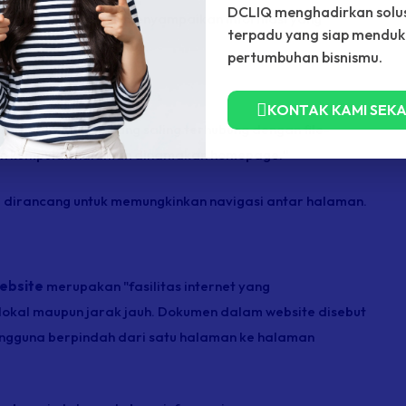
DCLIQ menghadirkan solus
bagai sarana untuk menyampaikan informasi yang
terpadu yang siap mendu
pertumbuhan bisnismu.
KONTAK KAMI SEK
an halaman web yang saling terhubung dengan file-
, dan kumpulan halaman dinamakan homepage."
ite dirancang untuk memungkinkan navigasi antar halaman.
ebsite
merupakan "fasilitas internet yang
okal maupun jarak jauh. Dokumen dalam website disebut
ngguna berpindah dari satu halaman ke halaman