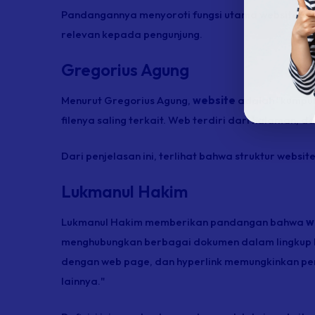
Pandangannya menyoroti fungsi utama website se
relevan kepada pengunjung.
Gregorius Agung
Menurut Gregorius Agung,
website
adalah "kumpul
filenya saling terkait. Web terdiri dari halaman
Dari penjelasan ini, terlihat bahwa struktur webs
Lukmanul Hakim
Lukmanul Hakim memberikan pandangan bahwa
w
menghubungkan berbagai dokumen dalam lingkup l
dengan web page, dan hyperlink memungkinkan pe
lainnya."