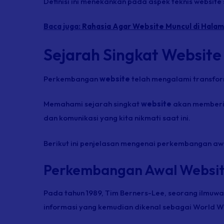
Definisi ini menekankan pada aspek teknis website
Baca juga:
Rahasia Agar Website Muncul di Hala
Sejarah Singkat Website
Perkembangan
website
telah mengalami transform
Memahami sejarah singkat
website
akan memberika
dan komunikasi yang kita nikmati saat ini.
Berikut ini penjelasan mengenai perkembangan a
Perkembangan Awal Websi
Pada tahun 1989, Tim Berners-Lee, seorang ilmuw
informasi yang kemudian dikenal sebagai World