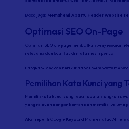
elemen di dalam situs web kamu. Berikut ini beber
Baca juga:
Memahami Apa Itu Header Website se
Optimasi SEO On-Page
Optimasi SEO on-page melibatkan penyesuaian e
relevansi dan kualitas di mata mesin pencari.
Langkah-langkah berikut dapat membantu meningk
Pemilihan Kata Kunci yang 
Memilih kata kunci yang tepat adalah langkah awal
yang relevan dengan konten dan memiliki volume p
Alat seperti Google Keyword Planner atau Ahrefs