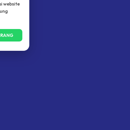
i website
kung
ARANG