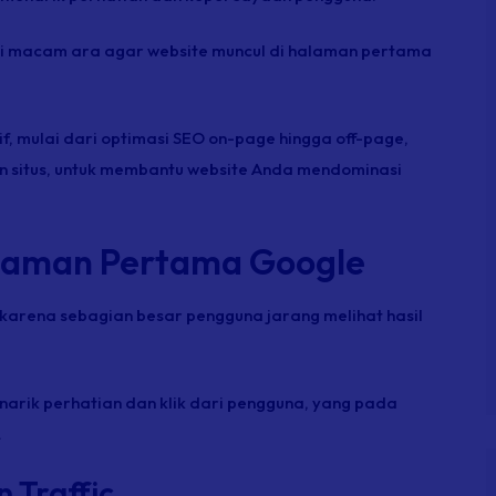
gai macam ara agar website muncul di halaman pertama
if, mulai dari optimasi SEO on-page hingga off-page,
an situs, untuk membantu website Anda mendominasi
alaman Pertama Google
karena sebagian besar pengguna jarang melihat hasil
enarik perhatian dan klik dari pengguna, yang pada
.
 Traffic