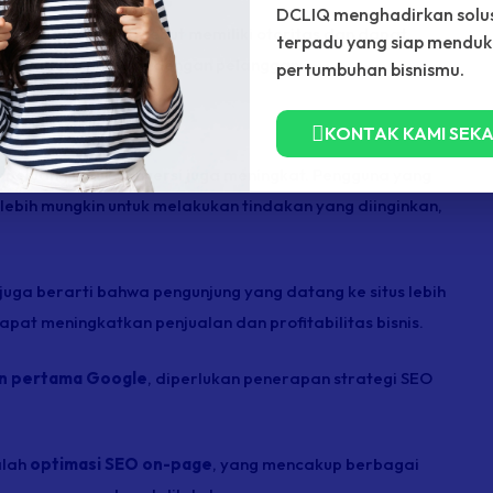
DCLIQ menghadirkan solus
n bahwa website tersebut memiliki otoritas dan dapat
terpadu yang siap mendu
gan jangka panjang dengan pelanggan.
pertumbuhan bisnismu.
 Penjualan
KONTAK KAMI SEK
 peluang untuk konversi juga meningkat. Pengguna yang
lebih mungkin untuk melakukan tindakan yang diinginkan,
n juga berarti bahwa pengunjung yang datang ke situs lebih
pat meningkatkan penjualan dan profitabilitas bisnis.
an pertama Google
, diperlukan penerapan strategi SEO
alah
optimasi SEO on-page
, yang mencakup berbagai