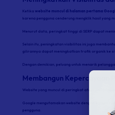
Ketika
website muncul di halaman pertama Goog
karena pengguna cenderung mengklik hasil yang mun
Menurut data, peringkat tinggi di SERP dapat menin
Selain itu, peningkatan visibilitas ini juga memba
gilirannya dapat meningkatkan trafik organik ke si
Dengan demikian, peluang untuk menarik pelanggan
Membangun Kepercayaan 
Website yang muncul di peringkat atas hasil penca
Google mengutamakan website dengan konten yang 
pengguna.