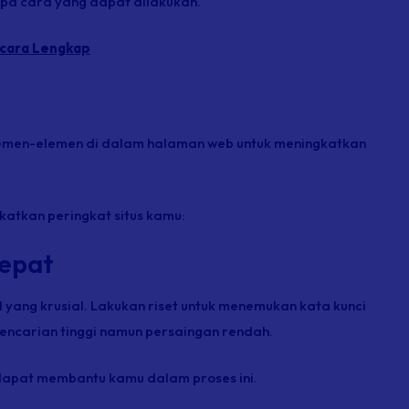
apa cara yang dapat dilakukan.
cara Lengkap
lemen-elemen di dalam halaman web untuk meningkatkan
atkan peringkat situs kamu:
Tepat
 yang krusial. Lakukan riset untuk menemukan kata kunci
encarian tinggi namun persaingan rendah.
 dapat membantu kamu dalam proses ini.