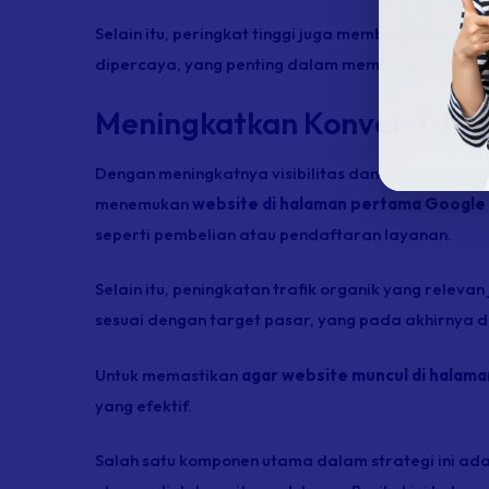
Selain itu, peringkat tinggi juga memberikan kesa
dipercaya, yang penting dalam membangun hubun
Meningkatkan Konversi dan
Dengan meningkatnya visibilitas dan kepercayaan,
menemukan
website di halaman pertama Google
seperti pembelian atau pendaftaran layanan.
Selain itu, peningkatan trafik organik yang releva
sesuai dengan target pasar, yang pada akhirnya da
Untuk memastikan
agar website muncul di halam
yang efektif.
Salah satu komponen utama dalam strategi ini ad