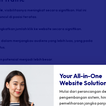
le
, visibilitasnya meningkat secara signifikan. Hal ini
cul di posisi teratas.
gkatkan jumlah klik ke website secara signifikan.
ntu dalam menjangkau audiens yang lebih luas, yang pada
tus.
 potensial menjadi lebih besar.
Pengguna
Your All-in-One
Website Solution!
rian cenderung dianggap lebih kredibel oleh pengguna.
Mulai dari perancangan de
relevan, berkualitas, dan sesuai dengan kebutuhan
pengembangan sistem, hi
pemeliharaan jangka panj