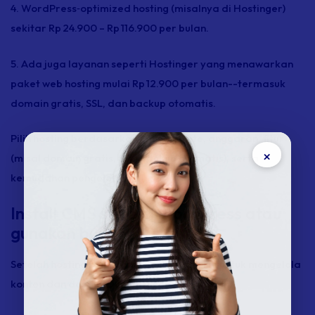
4. WordPress‑
optimized hosting
(misalnya di Hostinger)
sekitar Rp 24.900 – Rp 116.900 per bulan.
5. Ada juga layanan seperti Hostinger yang menawarkan
paket web
hosting
mulai Rp 12.900 per bulan--termasuk
domain gratis, SSL, dan
backup
otomatis.
Pilih
hosting
berdasarkan jenis website, anggaran, fitur
×
(misal domain gratis, SSL,
backup
otomatis), serta
kemudahan pengelolaan.
Install CMS seperti WordPress atau
gunakan builder
Setelah
hosting
siap, kamu perlu platform untuk mengelola
konten dan desain. Dua opsi populer adalah: