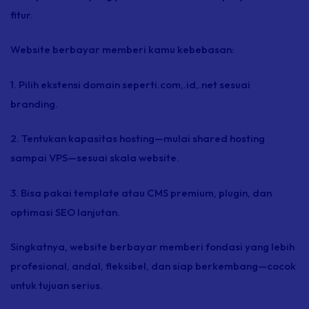
fitur.
Website berbayar memberi kamu kebebasan:
1. Pilih ekstensi domain seperti.com,.id,.net sesuai
branding.
2. Tentukan kapasitas
hosting
—mulai
shared hosting
sampai VPS—sesuai skala website.
3. Bisa pakai
template
atau CMS premium,
plugin,
dan
optimasi SEO lanjutan.
Singkatnya, website berbayar memberi fondasi yang lebih
profesional, andal, fleksibel, dan siap berkembang—cocok
untuk tujuan serius.