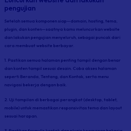
pengujian
Setelah semua komponen siap—domain,
hosting,
tema,
plugin,
dan konten—saatnya kamu meluncurkan website
dan lakukan pengujian menyeluruh, sebagai puncak dari
cara membuat website berbayar.
1. Pastikan semua halaman penting tampil dengan benar
dan konten tampil sesuai desain. Coba akses halaman
seperti Beranda, Tentang, dan Kontak, serta menu
navigasi bekerja dengan baik.
2. Uji tampilan di berbagai perangkat
(desktop,
tablet,
mobile)
untuk memastikan responsivitas tema dan
layout
sesuai harapan.
3. Pastikan formulir kontak dan
plugin
keamanan bekerja,