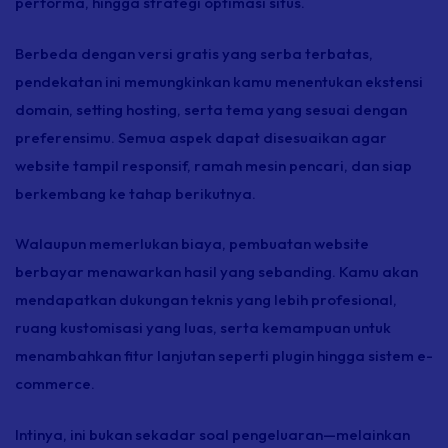
performa, hingga strategi optimasi situs.
Berbeda dengan versi gratis yang serba terbatas,
pendekatan ini memungkinkan kamu menentukan ekstensi
domain,
setting hosting
, serta tema yang sesuai dengan
preferensimu. Semua aspek dapat disesuaikan agar
website tampil responsif, ramah mesin pencari, dan siap
berkembang ke tahap berikutnya.
Walaupun memerlukan biaya, pembuatan website
berbayar menawarkan hasil yang sebanding. Kamu akan
mendapatkan dukungan teknis yang lebih profesional,
ruang kustomisasi yang luas, serta kemampuan untuk
menambahkan fitur lanjutan seperti
plugin
hingga sistem
e-
commerce.
Intinya, ini bukan sekadar soal pengeluaran—melainkan