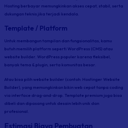
Hosting
berbayar memungkinkan akses cepat, stabil, serta
dukungan teknis jika terjadi kendala.
Template / Platform
Untuk membangun tampilan dan fungsionalitas, kamu
butuh memilih platform seperti WordPress (CMS) atau
website
builder.
WordPress populer karena fleksibel,
banyak tema &
plugin,
serta komunitas besar.
Atau bisa pilih website
builder
(contoh: Hostinger Website
Builder), yang memungkinkan bikin web cepat tanpa
coding
via
interface drag‑and‑drop
.
Template
premium juga bisa
dibeli dan dipasang untuk desain lebih unik dan
profesional.
Estimasi Biaya Pembuatan