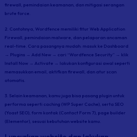
firewall,
pemindaian keamanan, dan mitigasi serangan
brute force
.
2. Contohnya, Wordfence memiliki fitur Web Application
Firewall, pemindaian
malware,
dan pelaporan ancaman
real-time.
Cara pasangnya mudah: masuk ke Dashboard
→ Plugins → Add New → cari “Wordfence Security” → klik
Install Now → Activate → lakukan konfigurasi awal seperti
memasukkan
email,
aktifkan
firewall,
dan atur
scan
otomatis.
3. Selain keamanan, kamu juga bisa pasang
plugin
untuk
performa seperti
caching
(WP Super Cache), serta SEO
(Yoast SEO),
form
kontak (Contact Form 7),
page builder
(Elementor), sesuai kebutuhan website kamu.
Luncurkan website dan lakukan