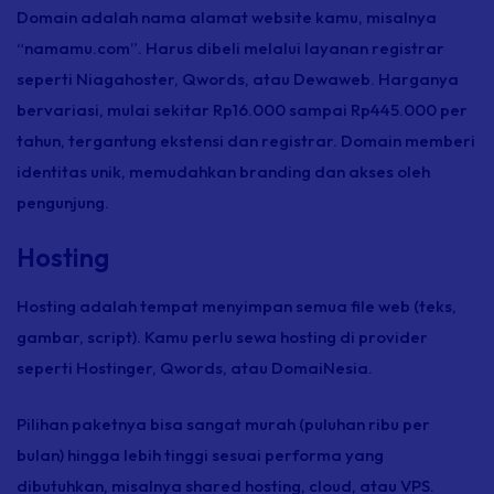
Domain adalah nama alamat website kamu, misalnya
“namamu.com”. Harus dibeli melalui layanan
registrar
seperti Niagahoster, Qwords, atau Dewaweb. Harganya
bervariasi, mulai sekitar Rp16.000 sampai Rp445.000 per
tahun, tergantung ekstensi dan
registrar.
Domain memberi
identitas unik, memudahkan
branding
dan akses oleh
pengunjung.
Hosting
Hosting
adalah tempat menyimpan semua
file
web (teks,
gambar,
script
). Kamu perlu sewa
hosting
di
provider
seperti Hostinger, Qwords, atau DomaiNesia.
Pilihan paketnya bisa sangat murah (puluhan ribu per
bulan) hingga lebih tinggi sesuai performa yang
dibutuhkan, misalnya
shared hosting
,
cloud,
atau VPS.