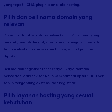
yang tepat—CMS,
plugin,
dan skala
hosting.
Pilih dan beli nama domain yang
relevan
Domain adalah identitas
online
kamu. Pilih nama yang
pendek, mudah diingat, dan relevan dengan
brand
atau
tema website. Ekstensi seperti.com,.id,.net populer
dipakai.
Beli melalui
registrar
terpercaya. Biaya domain
bervariasi dari sekitar Rp 16.000 sampai Rp 445.000 per
tahun, tergantung ekstensi dan
registrar.
Pilih layanan hosting yang sesuai
kebutuhan