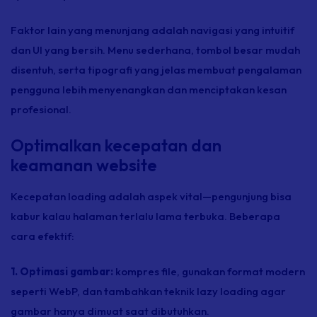
Faktor lain yang menunjang adalah navigasi yang intuitif
dan UI yang bersih. Menu sederhana, tombol besar mudah
disentuh, serta tipografi yang jelas membuat pengalaman
pengguna lebih menyenangkan dan menciptakan kesan
profesional.
Optimalkan kecepatan dan
keamanan website
Kecepatan
loading
adalah aspek vital—pengunjung bisa
kabur kalau halaman terlalu lama terbuka. Beberapa
cara efektif:
1. Optimasi gambar:
kompres
file,
gunakan format modern
seperti WebP, dan tambahkan teknik
lazy loading
agar
gambar hanya dimuat saat dibutuhkan.