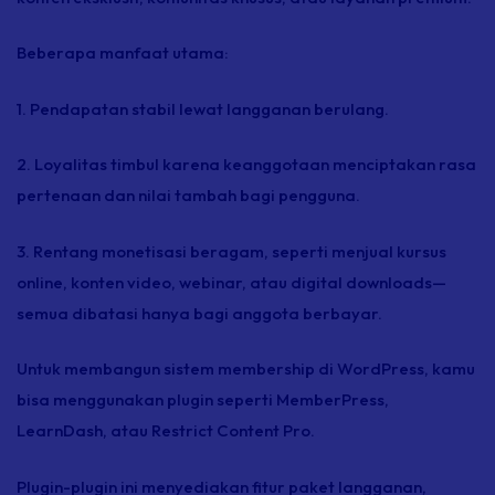
Beberapa manfaat utama:
1. Pendapatan stabil lewat langganan berulang.
2. Loyalitas timbul karena keanggotaan menciptakan rasa
pertenaan dan nilai tambah bagi pengguna.
3. Rentang monetisasi beragam, seperti menjual kursus
online,
konten video, webinar, atau digital
downloads
—
semua dibatasi hanya bagi anggota berbayar.
Untuk membangun sistem
membership
di WordPress, kamu
bisa menggunakan
plugin
seperti MemberPress,
LearnDash, atau Restrict Content Pro.
Plugin-plugin
ini menyediakan fitur paket langganan,