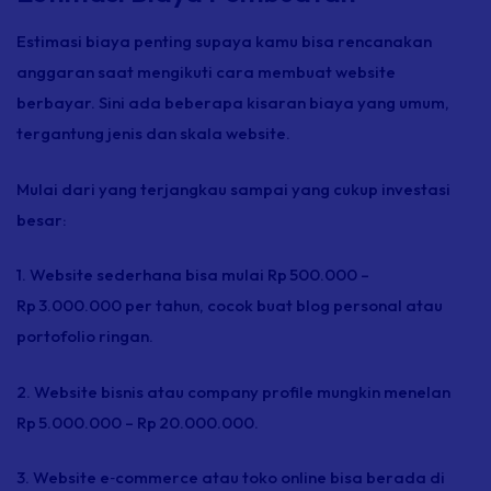
Estimasi biaya penting supaya kamu bisa rencanakan
anggaran saat mengikuti cara membuat website
berbayar. Sini ada beberapa kisaran biaya yang umum,
tergantung jenis dan skala website.
Mulai dari yang terjangkau sampai yang cukup investasi
besar:
1. Website sederhana bisa mulai Rp 500.000 –
Rp 3.000.000 per tahun, cocok buat blog personal atau
portofolio ringan.
2. Website bisnis atau
company profile
mungkin menelan
Rp 5.000.000 – Rp 20.000.000.
3. Website
e‑commerce
atau toko
online
bisa berada di