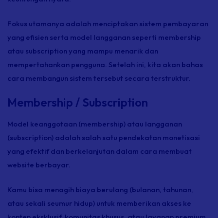
Fokus utamanya adalah menciptakan sistem pembayaran
yang efisien serta model langganan seperti
membership
atau
subscription
yang mampu menarik dan
mempertahankan pengguna. Setelah ini, kita akan bahas
cara membangun sistem tersebut secara terstruktur.
Membership / Subscription
Model keanggotaan
(membership)
atau langganan
(subscription)
adalah salah satu pendekatan monetisasi
yang efektif dan berkelanjutan dalam cara membuat
website berbayar.
Kamu bisa menagih biaya berulang (bulanan, tahunan,
atau sekali seumur hidup) untuk memberikan akses ke
konten eksklusif, komunitas khusus, atau layanan premium.