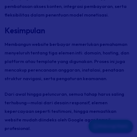
pembatasan akses konten, integrasi pembayaran, serta
fleksibilitas dalam penentuan model monetisasi.
Kesimpulan
Membangun website berbayar memerlukan pemahaman
menyeluruh tentang tiga elemen inti: domain,
hosting,
dan
platform atau
template
yang digunakan. Proses ini juga
mencakup perencanaan anggaran, instalasi, penataan
struktur navigasi, serta pengaturan keamanan.
Dari awal hingga peluncuran, semua tahap harus saling
terhubung—mulai dari desain responsif, elemen
kepercayaan seperti testimoni, hingga memastikan
website mudah diindeks oleh Google agar tampil
Hubungi Kami
profesional.