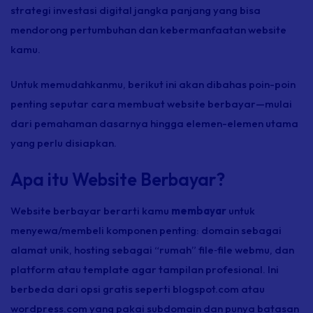
strategi investasi digital jangka panjang yang bisa
mendorong pertumbuhan dan kebermanfaatan website
kamu.
Untuk memudahkanmu, berikut ini akan dibahas poin-poin
penting seputar cara membuat website berbayar—mulai
dari pemahaman dasarnya hingga elemen-elemen utama
yang perlu disiapkan.
Apa itu Website Berbayar?
Website berbayar berarti kamu
membayar
untuk
menyewa/membeli komponen penting: domain sebagai
alamat unik,
hosting
sebagai “rumah”
file‑file
webmu, dan
platform atau
template
agar tampilan profesional. Ini
berbeda dari opsi gratis seperti blogspot.com atau
wordpress.com yang pakai subdomain dan punya batasan