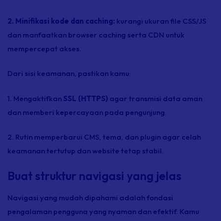
2. Minifikasi kode dan
cachin
g
:
kurangi ukuran
file
CSS/JS
dan manfaatkan
browser caching
serta CDN untuk
mempercepat akses.
Dari sisi keamanan, pastikan kamu:
1. Mengaktifkan
SSL (HTTPS)
agar transmisi data aman
dan memberi kepercayaan pada pengunjung.
2. Rutin memperbarui CMS, tema, dan
plugin
agar celah
keamanan tertutup dan website tetap stabil.
Buat struktur navigasi yang jelas
Navigasi yang mudah dipahami adalah fondasi
pengalaman pengguna yang nyaman dan efektif. Kamu