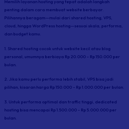
Memilih layanan
hosting
yang tepat adalah langkah
penting dalam cara membuat website berbayar.
Pilihannya beragam—mulai dari
shared hosting
, VPS,
cloud,
hingga WordPress
hosting
—sesuai skala, performa,
dan
budget
kamu.
1.
Shared hosting
cocok untuk website kecil atau blog
personal, umumnya berbiaya Rp 20.000 – Rp 150.000 per
bulan.
2. Jika kamu perlu performa lebih stabil, VPS bisa jadi
pilihan, kisaran harga Rp 150.000 – Rp 1.000.000 per bulan.
3. Untuk performa optimal dan
traffic
tinggi,
dedicated
hosting
bisa mencapai Rp 1.500.000 – Rp 5.000.000 per
bulan.