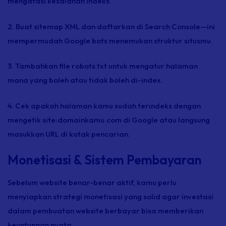
mengatasi kesalahan indeks.
2. Buat
sitemap
XML dan daftarkan di Search Console—ini
mempermudah Google
bots
menemukan struktur situsmu.
3. Tambahkan
file
robots.txt untuk mengatur halaman
mana yang boleh atau tidak boleh di-
index
.
4. Cek apakah halaman kamu sudah terindeks dengan
mengetik site:domainkamu.com di Google atau langsung
masukkan URL di kotak pencarian.
Monetisasi & Sistem Pembayaran
Sebelum website benar-benar aktif, kamu perlu
menyiapkan strategi monetisasi yang solid agar investasi
dalam pembuatan website berbayar bisa memberikan
keuntungan nyata.