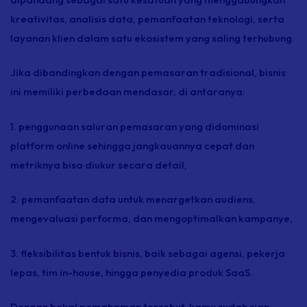
kreativitas, analisis data, pemanfaatan teknologi, serta
layanan klien dalam satu ekosistem yang saling terhubung.
Jika dibandingkan dengan pemasaran tradisional, bisnis
ini memiliki perbedaan mendasar, di antaranya:
1. penggunaan saluran pemasaran yang didominasi
platform
online
sehingga jangkauannya cepat dan
metriknya bisa diukur secara detail,
2. pemanfaatan data untuk menargetkan audiens,
mengevaluasi performa, dan mengoptimalkan kampanye,
3. fleksibilitas bentuk bisnis, baik sebagai agensi, pekerja
lepas, tim
in-house,
hingga penyedia produk SaaS.
Dengan bekal pemahaman tersebut, kamu sudah siap