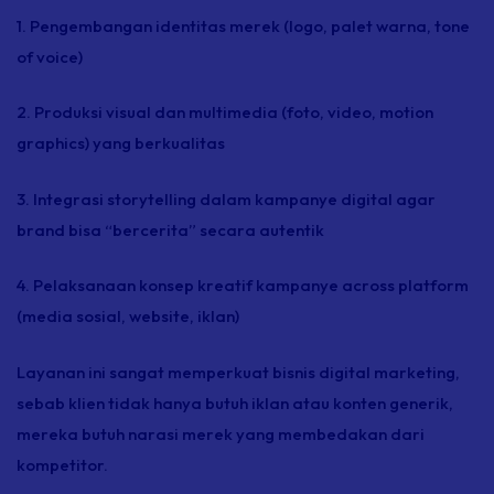
1. Pengembangan identitas merek (logo, palet warna,
tone
of voice
)
2. Produksi visual dan multimedia (foto, video,
motion
graphics
) yang berkualitas
3. Integrasi
storytelling
dalam kampanye digital agar
brand
bisa “bercerita” secara autentik
4. Pelaksanaan konsep kreatif kampanye
across platform
(media sosial,
website,
iklan)
Layanan ini sangat memperkuat bisnis digital marketing,
sebab klien tidak hanya butuh iklan atau konten generik,
mereka butuh narasi merek yang membedakan dari
kompetitor.