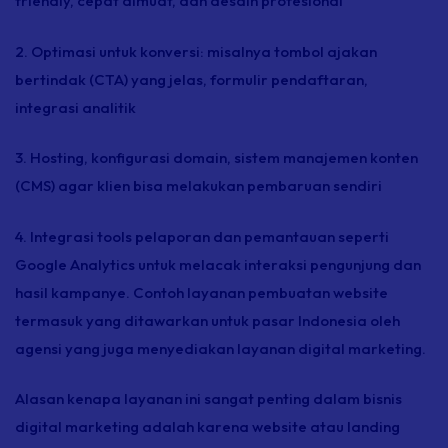
friendly,
cepat dimuat, dan desain profesional
2. Optimasi untuk konversi: misalnya tombol ajakan
bertindak (CTA) yang jelas, formulir pendaftaran,
integrasi analitik
3.
Hosting,
konfigurasi domain, sistem manajemen konten
(CMS) agar klien bisa melakukan pembaruan sendiri
4. Integrasi
tools
pelaporan dan pemantauan seperti
Google Analytics untuk melacak interaksi pengunjung dan
hasil kampanye. Contoh layanan pembuatan
website
termasuk yang ditawarkan untuk pasar Indonesia oleh
agensi yang juga menyediakan layanan digital marketing.
Alasan kenapa layanan ini sangat penting dalam bisnis
digital marketing adalah karena
website
atau
landing