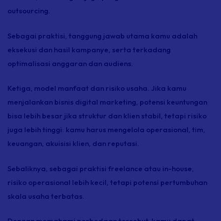
outsourcing.
Sebagai praktisi, tanggung jawab utama kamu adalah
eksekusi dan hasil kampanye, serta terkadang
optimalisasi anggaran dan audiens.
Ketiga, model manfaat dan risiko usaha. Jika kamu
menjalankan bisnis digital marketing, potensi keuntungan
bisa lebih besar jika struktur dan klien stabil, tetapi risiko
juga lebih tinggi: kamu harus mengelola operasional, tim,
keuangan, akuisisi klien, dan reputasi.
Sebaliknya, sebagai praktisi
freelance
atau
in-house,
risiko operasional lebih kecil, tetapi potensi pertumbuhan
skala usaha terbatas.
Dengan memahami perbedaan tersebut, kamu dapat