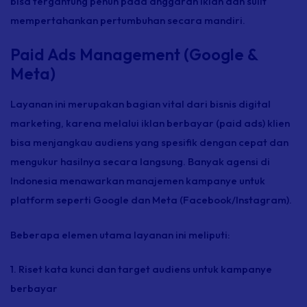
bisa tergantung penuh pada anggaran iklan dan sulit
mempertahankan pertumbuhan secara mandiri.
Paid Ads Management (Google &
Meta)
Layanan ini merupakan bagian vital dari bisnis digital
marketing, karena melalui iklan berbayar (
paid ads
) klien
bisa menjangkau audiens yang spesifik dengan cepat dan
mengukur hasilnya secara langsung. Banyak agensi di
Indonesia menawarkan manajemen kampanye untuk
platform seperti Google dan Meta (Facebook/Instagram).
Beberapa elemen utama layanan ini meliputi:
1. Riset kata kunci dan target audiens untuk kampanye
berbayar