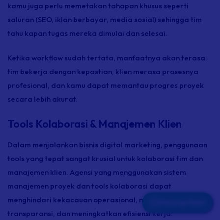
kamu juga perlu memetakan tahapan khusus seperti
saluran (SEO, iklan berbayar, media sosial) sehingga tim
tahu kapan tugas mereka dimulai dan selesai.
Ketika
workflow
sudah tertata, manfaatnya akan terasa:
tim bekerja dengan kepastian, klien merasa prosesnya
profesional, dan kamu dapat memantau progres proyek
secara lebih akurat.
Tools Kolaborasi & Manajemen Klien
Dalam menjalankan bisnis digital marketing, penggunaan
tools
yang tepat sangat krusial untuk kolaborasi tim dan
manajemen klien. Agensi yang menggunakan sistem
manajemen proyek dan
tools
kolaborasi dapat
menghindari kekacauan operasional, menjaga
Hubungi Kami
transparansi, dan meningkatkan efisiensi kerja.