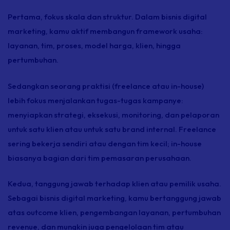
Pertama, fokus skala dan struktur. Dalam bisnis digital
marketing, kamu aktif membangun
framework
usaha:
layanan, tim, proses, model harga, klien, hingga
pertumbuhan.
Sedangkan seorang praktisi (
freelance
atau
in-house
)
lebih fokus menjalankan tugas-tugas kampanye:
menyiapkan strategi, eksekusi,
monitoring,
dan pelaporan
untuk satu klien atau untuk satu
brand
internal.
Freelance
sering bekerja sendiri atau dengan tim kecil;
in-house
biasanya bagian dari tim pemasaran perusahaan.
Kedua, tanggung jawab terhadap klien atau pemilik usaha.
Sebagai bisnis digital marketing, kamu bertanggung jawab
atas
outcome
klien, pengembangan layanan, pertumbuhan
revenue,
dan mungkin juga pengelolaan tim atau