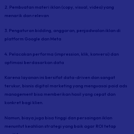
2. Pembuatan materi iklan (
copy
, visual, video) yang
menarik dan relevan
3. Pengaturan
bidding,
anggaran, penjadwalan iklan di
platform Google dan Meta
4. Pelacakan performa (
impression
, klik, konversi) dan
optimasi berdasarkan data
Karena layanan ini bersifat
data-driven
dan sangat
terukur, bisnis digital marketing yang menguasai
paid ads
management
bisa memberikan hasil yang cepat dan
konkret bagi klien.
Namun, biaya juga bisa tinggi dan persaingan iklan
menuntut keahlian strategi yang baik agar ROI tetap