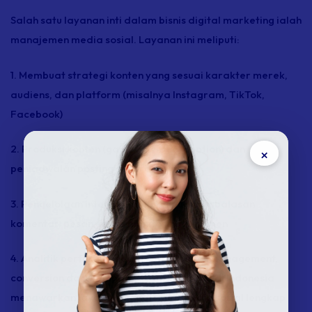
Salah satu layanan inti dalam bisnis digital marketing ialah
manajemen media sosial. Layanan ini meliputi:
1. Membuat strategi konten yang sesuai karakter merek,
audiens, dan platform (misalnya Instagram, TikTok,
Facebook)
2. Produksi konten (gambar, video,
caption
) dan
×
penjadwalan posting secara rutin
3. Pengelolaan interaksi dengan audiens: balasan
komentar, pesan, serta
monitoring
sentimen
4. Analitik performa media sosial:
reach, engagement,
conversion
dari kampanye
Contoh agensi di Indonesia
menawarkan layanan manajemen media sosial lengkap