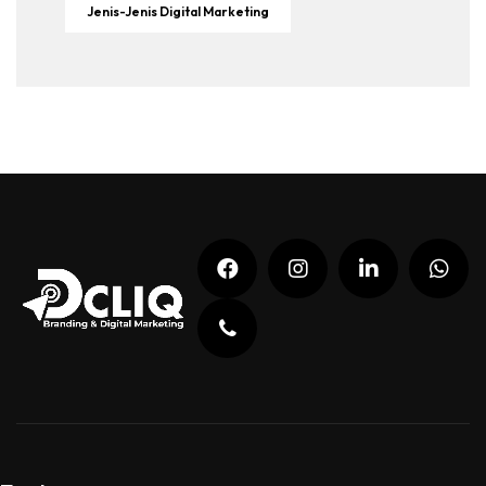
Jenis-Jenis Digital Marketing