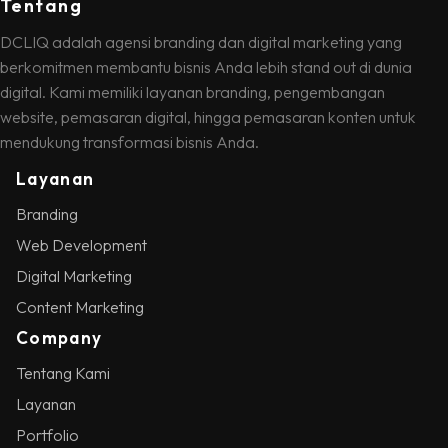
Tentang
DCLIQ adalah agensi branding dan digital marketing yang
berkomitmen membantu bisnis Anda lebih stand out di dunia
digital. Kami memiliki layanan branding, pengembangan
website, pemasaran digital, hingga pemasaran konten untuk
mendukung transformasi bisnis Anda.
Layanan
Branding
Web Development
Digital Marketing
Content Marketing
Company
Tentang Kami
Layanan
Portfolio