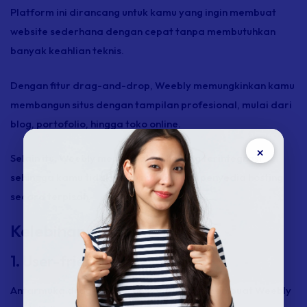
Platform ini dirancang untuk kamu yang ingin membuat
website sederhana dengan cepat tanpa membutuhkan
banyak keahlian teknis.
Dengan fitur drag-and-drop, Weebly memungkinkan kamu
membangun situs dengan tampilan profesional, mulai dari
blog, portofolio, hingga toko online.
×
Selain itu, Weebly menyediakan hosting terintegrasi
sehingga kamu tidak perlu memikirkan penyedia hosting
secara terpisah.
Kelebihan Weebly
1. User-friendly
Antarmuka drag-and-drop yang intuitif membuat Weebly