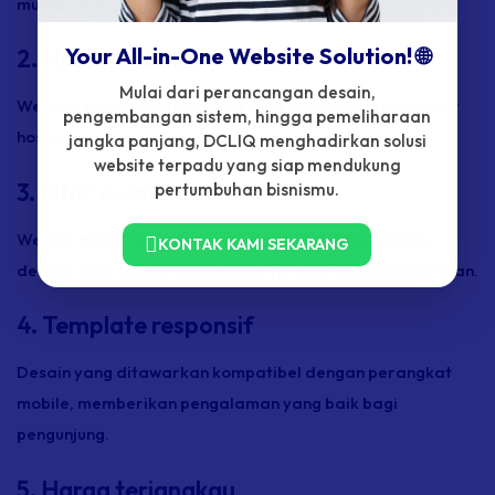
mudah digunakan, bahkan untuk pemula.
Your All-in-One Website Solution! 🌐
2. Hosting terintegrasi
Mulai dari perancangan desain,
Website kamu akan langsung aktif tanpa perlu mengatur
pengembangan sistem, hingga pemeliharaan
hosting sendiri.
jangka panjang, DCLIQ menghadirkan solusi
website terpadu yang siap mendukung
3. Fitur e-commerce
pertumbuhan bisnismu.
Weebly menawarkan opsi untuk membuat toko online
KONTAK KAMI SEKARANG
dengan fitur seperti pengelolaan produk dan pembayaran.
4. Template responsif
Desain yang ditawarkan kompatibel dengan perangkat
mobile, memberikan pengalaman yang baik bagi
pengunjung.
5. Harga terjangkau