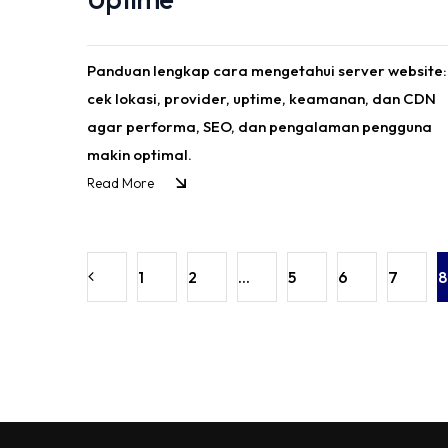
Panduan lengkap cara mengetahui server website:
cek lokasi, provider, uptime, keamanan, dan CDN
agar performa, SEO, dan pengalaman pengguna
makin optimal.
Read More
1
2
...
5
6
7
8