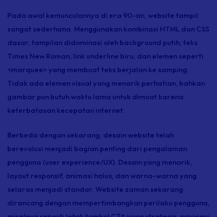
Pada awal kemunculannya di era 90-an,
website
tampil
sangat sederhana. Menggunakan kombinasi HTML dan CSS
dasar, tampilan didominasi oleh
background
putih, teks
Times New Roman,
link underline
biru, dan elemen seperti
<marquee> yang membuat teks berjalan ke samping.
Tidak ada elemen visual yang menarik perhatian, bahkan
gambar pun butuh waktu lama untuk dimuat karena
keterbatasan kecepatan internet.
Berbeda dengan sekarang, desain
website
telah
berevolusi menjadi bagian penting dari pengalaman
pengguna (
user experience
/UX). Desain yang menarik,
layout
responsif, animasi halus, dan warna-warna yang
selaras menjadi standar.
Website
zaman sekarang
dirancang dengan mempertimbangkan perilaku pengguna,
misalnya seperti letak tombol CTA yang strategis, navigasi