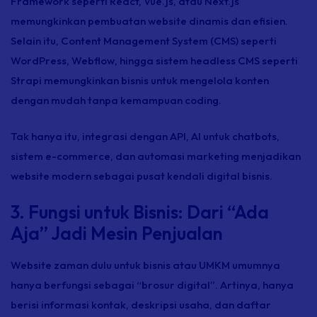
Framework
seperti React, Vue.js, atau Next.js
memungkinkan pembuatan
website
dinamis dan efisien.
Selain itu, Content Management System (CMS) seperti
WordPress, Webflow, hingga sistem
headless
CMS seperti
Strapi memungkinkan bisnis untuk mengelola konten
dengan mudah tanpa kemampuan
coding
.
Tak hanya itu, integrasi dengan API, AI untuk
chatbots
,
sistem
e-commerce
, dan automasi
marketing
menjadikan
website
modern sebagai pusat kendali digital bisnis.
3. Fungsi untuk Bisnis: Dari “Ada
Aja” Jadi Mesin Penjualan
Website
zaman dulu untuk bisnis atau UMKM umumnya
hanya berfungsi sebagai “brosur digital”. Artinya, hanya
berisi informasi kontak, deskripsi usaha, dan daftar