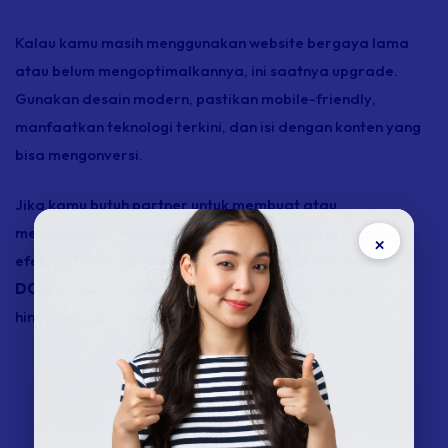
Kalau kamu masih menggunakan
website
bergaya lama
atau belum mengoptimalkannya, ini saatnya
upgrade
.
Gunakan desain modern, pastikan
mobile-friendly
,
manfaatkan teknologi terkini, dan isi dengan konten yang
bisa mengonversi.
Jika kamu butuh
partner
untuk membuat atau
memperbarui
website
bisnismu agar tampil profesional,
×
efektif, dan benar-benar siap bersaing di era digital,
DCLIQ
siap bantu kamu. Mulai dari desain, teknologi,
hingga strategi pemasaran digital.