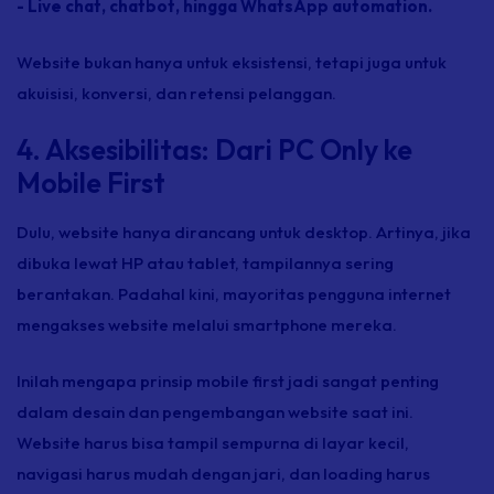
- Live chat
,
chatbot
, hingga WhatsApp
automation
.
Website
bukan hanya untuk eksistensi, tetapi juga untuk
akuisisi, konversi, dan retensi pelanggan.
4. Aksesibilitas: Dari PC Only ke
Mobile First
Dulu,
website
hanya dirancang untuk
desktop
. Artinya, jika
dibuka lewat HP atau tablet, tampilannya sering
berantakan. Padahal kini, mayoritas pengguna internet
mengakses
website
melalui
smartphone
mereka.
Inilah mengapa prinsip
mobile first
jadi sangat penting
dalam desain dan pengembangan
website
saat ini.
Website
harus bisa tampil sempurna di layar kecil,
navigasi harus mudah dengan jari, dan
loading
harus