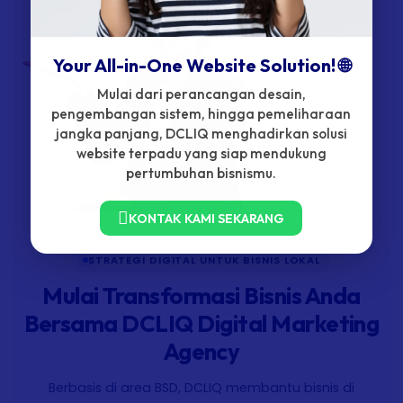
Your All-in-One Website Solution! 🌐
Mulai dari perancangan desain,
pengembangan sistem, hingga pemeliharaan
jangka panjang, DCLIQ menghadirkan solusi
website terpadu yang siap mendukung
pertumbuhan bisnismu.
KONTAK KAMI SEKARANG
STRATEGI DIGITAL UNTUK BISNIS LOKAL
Mulai Transformasi Bisnis Anda
Bersama DCLIQ Digital Marketing
Agency
Berbasis di area BSD, DCLIQ membantu bisnis di