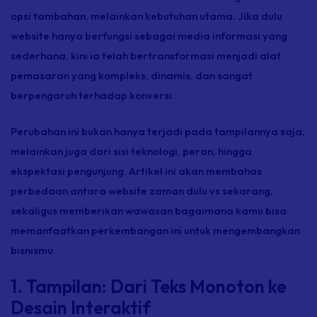
opsi tambahan, melainkan kebutuhan utama. Jika dulu
website
hanya berfungsi sebagai media informasi yang
sederhana, kini ia telah bertransformasi menjadi alat
pemasaran yang kompleks, dinamis, dan sangat
berpengaruh terhadap konversi.
Perubahan ini bukan hanya terjadi pada tampilannya saja,
melainkan juga dari sisi teknologi, peran, hingga
ekspektasi pengunjung. Artikel ini akan membahas
perbedaan antara
website
zaman dulu vs sekarang,
sekaligus memberikan wawasan bagaimana kamu bisa
memanfaatkan perkembangan ini untuk mengembangkan
bisnismu.
1. Tampilan: Dari Teks Monoton ke
Desain Interaktif