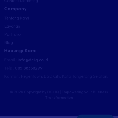
Content Marketing
Company
Tentang Kami
Layanan
Portfolio
Blog
Hubungi Kami
Email :
info@dcliq.co.id
Telp :
085188338299
Kantor :
Regentown, BSD City,
Kota Tangerang Selatan.
© 2026 Copyright by
DCLIQ
| Empowering your Business
Transformation