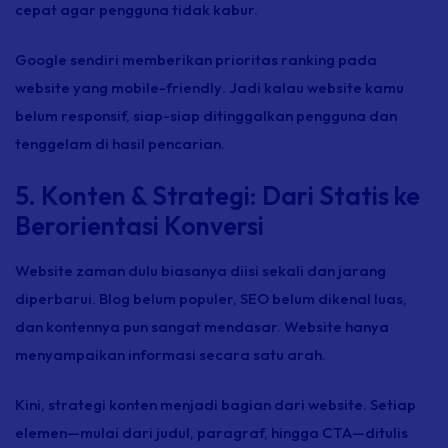
cepat agar pengguna tidak kabur.
Google sendiri memberikan prioritas
ranking
pada
website
yang
mobile-friendly
. Jadi kalau
website
kamu
belum responsif, siap-siap ditinggalkan pengguna dan
tenggelam di hasil pencarian.
5. Konten & Strategi: Dari Statis ke
Berorientasi Konversi
Website
zaman dulu biasanya diisi sekali dan jarang
diperbarui. Blog belum populer, SEO belum dikenal luas,
dan kontennya pun sangat mendasar.
Website
hanya
menyampaikan informasi secara satu arah.
Kini, strategi konten menjadi bagian dari
website
. Setiap
elemen—mulai dari judul, paragraf, hingga CTA—ditulis