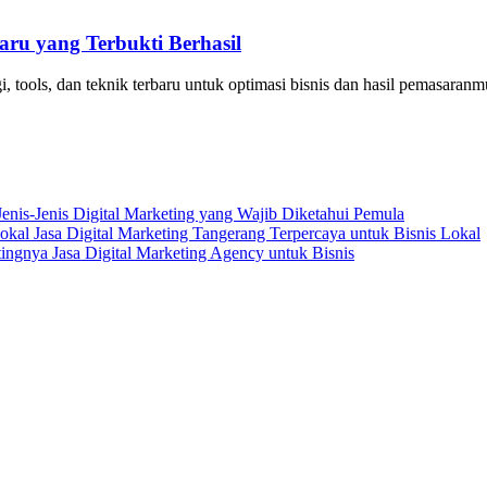
aru yang Terbukti Berhasil
gi, tools, dan teknik terbaru untuk optimasi bisnis dan hasil pemasaranm
Jenis-Jenis Digital Marketing yang Wajib Diketahui Pemula
Jasa Digital Marketing Tangerang Terpercaya untuk Bisnis Lokal
ingnya Jasa Digital Marketing Agency untuk Bisnis