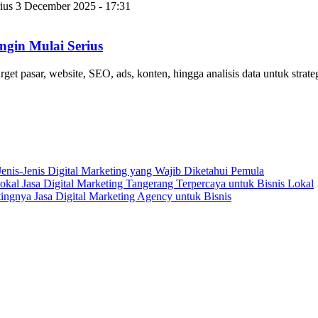
3 December 2025 - 17:31
ngin Mulai Serius
get pasar, website, SEO, ads, konten, hingga analisis data untuk strateg
Jenis-Jenis Digital Marketing yang Wajib Diketahui Pemula
Jasa Digital Marketing Tangerang Terpercaya untuk Bisnis Lokal
ingnya Jasa Digital Marketing Agency untuk Bisnis