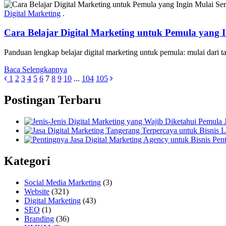
Digital Marketing
.
Cara Belajar Digital Marketing untuk Pemula yang I
Panduan lengkap belajar digital marketing untuk pemula: mulai dari tar
Baca Selengkapnya
1
2
3
4
5
6
7
8
9
10
...
104
105
Postingan Terbaru
Pent
Kategori
Social Media Marketing
(3)
Website
(321)
Digital Marketing
(43)
SEO
(1)
Branding
(36)