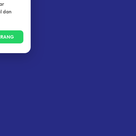
ar
al dan
ARANG