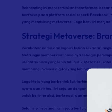
Rebranding
ini mencerminkan transformasi besar 
berfokus pada platform sosial seperti Facebook, 
yang mendukung metaverse. Logo baru ini menjadi s
Strategi Metaverse: Bra
Perubahan nama dan logo ini bukan sekadar langkah 
Meta ingin memperkuat posisinya sebagai pemim
identitas baru yang lebih futuristik, Meta berusa
membangun dunia digital yang lebih maju dan terh
Logo Meta yang berbentuk tak terhingga juga men
nyata dan virtual. Ini sejalan dengan visi Meta u
untuk berinteraksi, berkreasi, dan menjalani pen
Selain itu,
rebranding
ini juga bertujuan untuk me