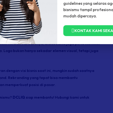
a sosial, tetapi juga lebih dikenal sebagai pemimpin
guidelines yang selaras ag
bisnismu tampil profesion
Ini adalah langkah besar yang menandakan perubahan arah
mudah dipercaya.
 untuk Bisnismu
KONTAK KAMI SEK
ncerminkan visi barunya, bisnis kamu juga perlu memiliki
. Logo bukan hanya sekadar elemen visual, tetapi juga
van dengan visi bisnis saat ini, mungkin sudah saatnya
and
.
Rebranding
yang tepat bisa membantu
dan memperkuat posisi di pasar.
snismu?
DCLIQ
siap membantu! Hubungi kami untuk