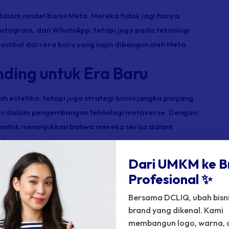
dalam model bisnis Meta. Mereka tidak lagi hanya
Instagram, dan WhatsApp, tetapi juga pada teknologi
imbol dari era baru yang ingin dibangun oleh Meta.
nding untuk Era Baru
estetika, tetapi juga strategi bisnis jangka panjang.
pin dalam pengembangan teknologi metaverse. Dengan
ha untuk menunjukkan bahwa mereka serius dalam
ubung.
Dari UMKM ke B
gkomunikasikan konsep koneksi tanpa batas antara dunia
Profesional ✨
ntuk menciptakan ruang digital yang memungkinkan orang
galaman baru tanpa hambatan geografis.
Bersama DCLIQ, ubah bisnis
brand yang dikenal. Kami
mperluas cakupan bisnis Meta. Dengan mengganti nama,
membangun logo, warna, 