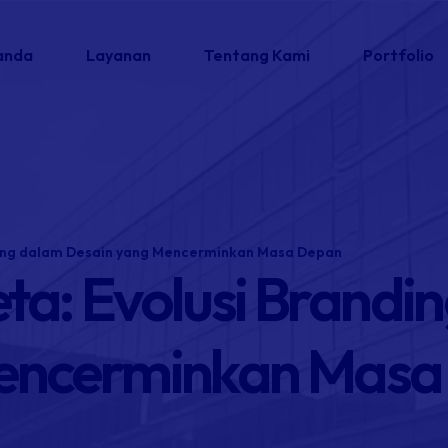
anda
Layanan
Tentang Kami
Portfolio
ding dalam Desain yang Mencerminkan Masa Depan
a: Evolusi Brandi
Mencerminkan Masa