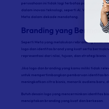
perusahaan ini tidak lagi terbatas pada citra medi
dalam inovasi teknologi, seperti AI, VR, dan AR. 
Meta dalam dekade mendatang.
Branding yang Bermakna
Seperti Meta yang melakukan
rebranding
untuk me
logo dan identitas
brand
yang kuat serta bermakna
representasi dari nilai, tujuan, dan strategi bisnis.
Jika logo dan
branding
yang kamu miliki tidak rele
untuk mempertimbangkan pembaruan identitas
br
meningkatkan citra bisnis, menarik audiens baru, 
Butuh desain logo yang mencerminkan identitas bi
menciptakan
branding
yang kuat dan berkesan.