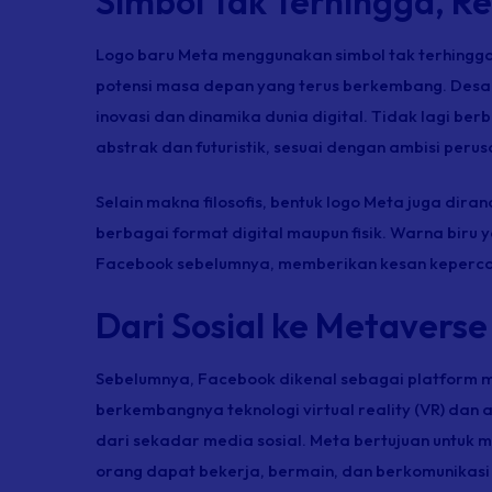
Simbol Tak Terhingga, R
Logo baru Meta menggunakan simbol tak terhingga
potensi masa depan yang terus berkembang. Desain
inovasi dan dinamika dunia digital. Tidak lagi berb
abstrak dan futuristik, sesuai dengan ambisi p
Selain makna filosofis, bentuk logo Meta juga di
berbagai format digital maupun fisik. Warna biru
Facebook sebelumnya, memberikan kesan keperca
Dari Sosial ke Metaverse
Sebelumnya, Facebook dikenal sebagai platform m
berkembangnya teknologi
virtual reality
(VR) dan
a
dari sekadar media sosial. Meta bertujuan untuk me
orang dapat bekerja, bermain, dan berkomunikasi d