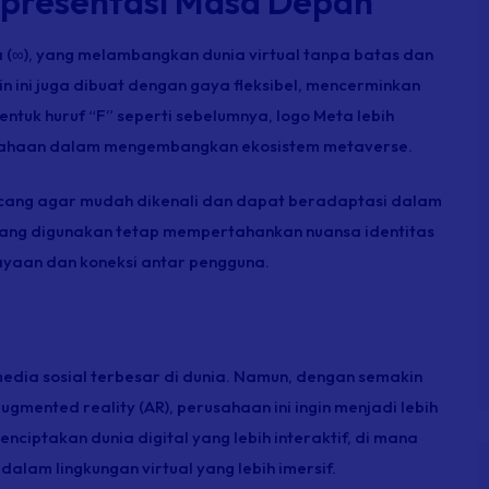
epresentasi Masa Depan
 (∞), yang melambangkan dunia virtual tanpa batas dan
 ini juga dibuat dengan gaya fleksibel, mencerminkan
entuk huruf “F” seperti sebelumnya, logo Meta lebih
erusahaan dalam mengembangkan ekosistem metaverse.
rancang agar mudah dikenali dan dapat beradaptasi dalam
 yang digunakan tetap mempertahankan nuansa identitas
yaan dan koneksi antar pengguna.
edia sosial terbesar di dunia. Namun, dengan semakin
ugmented reality
(AR), perusahaan ini ingin menjadi lebih
nciptakan dunia digital yang lebih interaktif, di mana
alam lingkungan virtual yang lebih imersif.