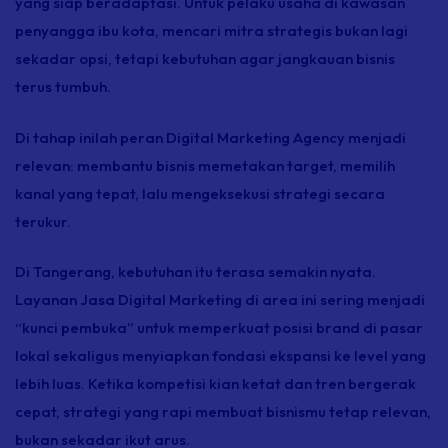
yang siap beradaptasi. Untuk pelaku usaha di kawasan
penyangga ibu kota, mencari mitra strategis bukan lagi
sekadar opsi, tetapi kebutuhan agar jangkauan bisnis
terus tumbuh.
Di tahap inilah peran
Digital Marketing Agency
menjadi
relevan: membantu bisnis memetakan target, memilih
kanal yang tepat, lalu mengeksekusi strategi secara
terukur.
Di Tangerang, kebutuhan itu terasa semakin nyata.
Layanan
Jasa Digital Marketing
di area ini sering menjadi
“kunci pembuka” untuk memperkuat posisi brand di pasar
lokal sekaligus menyiapkan fondasi ekspansi ke level yang
lebih luas. Ketika kompetisi kian ketat dan tren bergerak
cepat, strategi yang rapi membuat bisnismu tetap relevan,
bukan sekadar ikut arus.