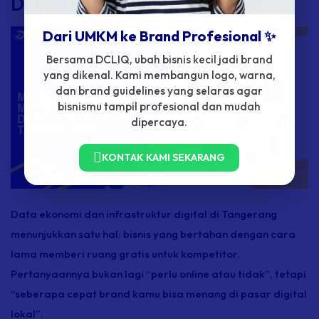
Digital Marketing Tangerang?
Dari UMKM ke Brand Profesional ✨
Bersama DCLIQ, ubah bisnis kecil jadi brand
yang dikenal. Kami membangun logo, warna,
dan brand guidelines yang selaras agar
bisnismu tampil profesional dan mudah
dipercaya.
KONTAK KAMI SEKARANG
Data ekonomi dan infrastruktur digital di Tangerang
menunjukkan satu hal: bisnis yang bertahan dengan cara
lama memberi ruang gratis untuk kompetitor.
Pertanyaannya bukan lagi “perlu online atau tidak”, tetapi
“seberapa cepat brand kamu bisa menang di pasar digital
lokal”.