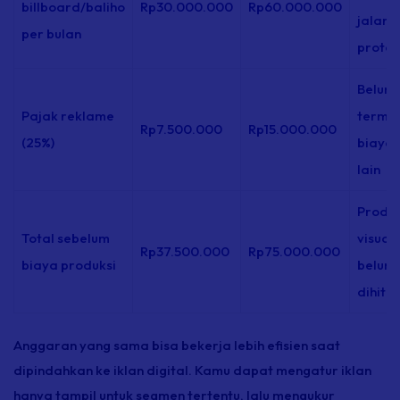
billboard/baliho
Rp30.000.000
Rp60.000.000
jalan
per bulan
protok
Belum
Pajak reklame
terma
Rp7.500.000
Rp15.000.000
(25%)
biaya
lain
Produk
Total sebelum
visual
Rp37.500.000
Rp75.000.000
biaya produksi
belum
dihitu
Anggaran yang sama bisa bekerja lebih efisien saat
dipindahkan ke iklan digital. Kamu dapat mengatur iklan
hanya tampil untuk segmen tertentu, lalu mengukur