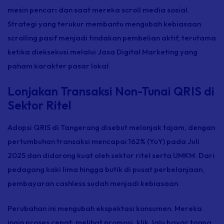
mesin pencari dan saat mereka scroll media sosial.
Strategi yang terukur membantu mengubah kebiasaan
scrolling pasif menjadi tindakan pembelian aktif, terutama
ketika dieksekusi melalui
Jasa Digital Marketing
yang
paham karakter pasar lokal.
Lonjakan Transaksi Non-Tunai QRIS di
Sektor Ritel
Adopsi QRIS di Tangerang disebut melonjak tajam, dengan
pertumbuhan transaksi mencapai 162% (YoY) pada Juli
2025 dan didorong kuat oleh sektor ritel serta UMKM. Dari
pedagang kaki lima hingga butik di pusat perbelanjaan,
pembayaran cashless sudah menjadi kebiasaan.
Perubahan ini mengubah ekspektasi konsumen. Mereka
ingin proses cepat: melihat promosi, klik, lalu bayar tanpa