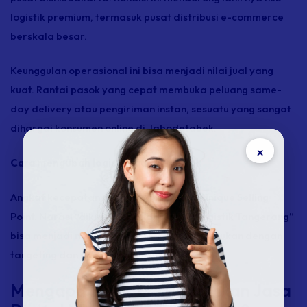
logistik premium, termasuk pusat distribusi e-commerce
berskala besar.
Keunggulan operasional ini bisa menjadi nilai jual yang
kuat. Rantai pasok yang cepat membuka peluang same-
day delivery atau pengiriman instan, sesuatu yang sangat
dihargai konsumen online di Jabodetabek.
×
Cara mengubah logistik jadi daya tarik
Angkat kecepatan pengiriman sebagai Unique Selling
Point. Narasi “dikirim cepat dari pusat logistik Tangerang”
bisa menjadi magnet konversi ketika dipadukan dengan
targeting dan pesan yang presisi.
Mengapa Bisnis Membutuhkan Jasa