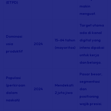
(ETPD)
makin
menguat.
Target utama
ada di kanal
Dominasi
15–64 tahun
digital yang
usia
2024
(mayoritas)
intens dipakai
produktif
untuk kerja
dan belanja.
Pasar besar;
Populasi
segmentasi
(perkiraan
Mendekati
2024
dan
dalam
2 juta jiwa
positioning
naskah)
wajib presisi.