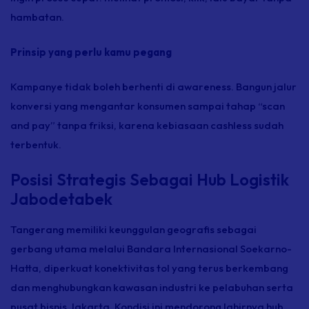
hambatan.
Prinsip yang perlu kamu pegang
Kampanye tidak boleh berhenti di awareness. Bangun jalur
konversi yang mengantar konsumen sampai tahap “scan
and pay” tanpa friksi, karena kebiasaan cashless sudah
terbentuk.
Posisi Strategis Sebagai Hub Logistik
Jabodetabek
Tangerang memiliki keunggulan geografis sebagai
gerbang utama melalui Bandara Internasional Soekarno-
Hatta, diperkuat konektivitas tol yang terus berkembang
dan menghubungkan kawasan industri ke pelabuhan serta
pusat bisnis Jakarta. Kondisi ini mendorong lahirnya hub