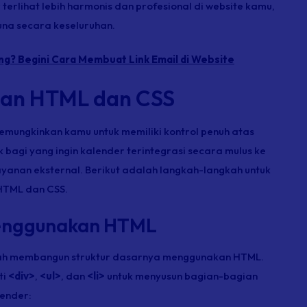
erlihat lebih harmonis dan profesional di
website
kamu,
na secara keseluruhan.
g? Begini Cara Membuat Link Email di Website
an HTML dan CSS
ungkinkan kamu untuk memiliki kontrol penuh atas
 bagi yang ingin kalender terintegrasi secara mulus ke
yanan eksternal. Berikut adalah langkah-langkah untuk
HTML dan CSS.
Menggunakan HTML
h membangun struktur dasarnya menggunakan HTML.
ti
<div>
,
<ul>
, dan
<li>
untuk menyusun bagian-bagian
lender: