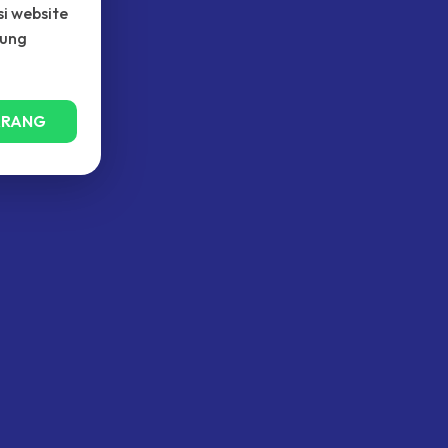
i website
kung
ARANG