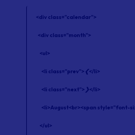
<div class="calendar">
<div class="month">
<ul>
<li class="prev">
❮
</li>
<li class="next">
❯
</li>
<li>August<br><span style="font-si
</ul>