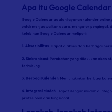
Apa itu Google Calendar
Google Calendar adalah layanan kalender
online
y
untuk menjadwalkan acara, mengatur pengingat, d
kelebihan Google Calendar meliputi:
1. Aksesibilitas
: Dapat diakses dari berbagai pera
2. Sinkronisasi
: Perubahan yang dilakukan akan ot
terhubung.
3. Berbagi Kalender
: Memungkinkan berbagi kale
4. Integrasi Mudah
: Dapat dengan mudah diinteg
profesional dan fungsional.
Langkah-langkah Integr