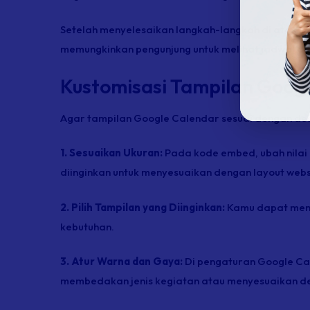
Setelah menyelesaikan langkah-langkah di atas, 
memungkinkan pengunjung untuk melihat jadwal da
Kustomisasi Tampilan Googl
Agar tampilan Google Calendar sesuai dengan de
1. Sesuaikan Ukuran:
Pada kode
embed
, ubah nilai
diinginkan untuk menyesuaikan dengan
layout webs
2. Pilih Tampilan yang Diinginkan:
Kamu dapat memi
kebutuhan.
3. Atur Warna dan Gaya:
Di pengaturan Google Ca
membedakan jenis kegiatan atau menyesuaikan 