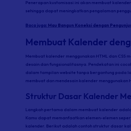
Penerapan kustomisasi ini akan membuat kalender t
sehingga dapat meningkatkan pengalaman penggu
Baca juga:
Mau Bangun Koneksi dengan Pengunjun
Membuat Kalender deng
Membuat kalender menggunakan HTML dan CSS mem
desain dan fungsionalitasnya. Pendekatan ini cocok
dalam tampilan
website
tanpa bergantung pada la
membuat dan mendesain kalender menggunakan 
Struktur Dasar Kalender 
Langkah pertama dalam membuat kalender adala
Kamu dapat memanfaatkan elemen-elemen seper
kalender. Berikut adalah contoh struktur dasar ka