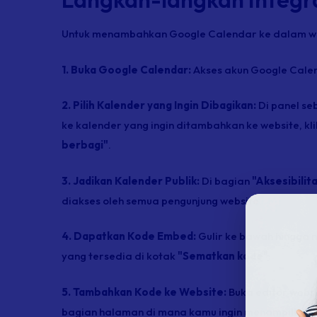
Untuk menambahkan Google Calendar ke dalam
w
1. Buka Google Calendar:
Akses akun Google Cale
2. Pilih Kalender yang Ingin Dibagikan:
Di panel se
ke kalender yang ingin ditambahkan ke
website
, kl
berbagi"
.
3. Jadikan Kalender Publik:
Di bagian
"Aksesibilit
diakses oleh semua pengunjung
website
.
4. Dapatkan Kode Embed:
Gulir ke bawah hingga
yang tersedia di kotak
"Sematkan kode"
.
5. Tambahkan Kode ke Website:
Buka editor
webs
bagian halaman di mana kamu ingin menampilkan 