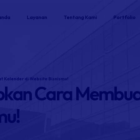
anda
Layanan
Tentang Kami
Portfolio
t Kalender di Website Bisnismu!
apkan Cara Membua
mu!