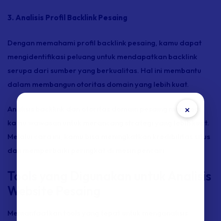
3. Analisis Profil Backlink Pesaing
Dengan memahami profil backlink pesaing, kamu dapat
mengidentifikasi peluang untuk mendapatkan backlink
serupa dari sumber yang berkualitas. Hal ini membantu
dalam membangun otoritas domain yang lebih kuat.
×
Analisis backlink dan otoritas domain pesaing memberi
kamu wawasan untuk merancang strategi yang lebih kuat.
Melalui cara ini, kamu bisa meningkatkan kredibilitas situs
dan memperbaiki peringkat di mesin pencari.
Tools yang Digunakan untuk Analisis
Website Pesaing
Memanfaatkan tools yang tepat untuk menganalisis