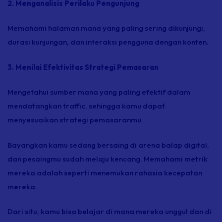
2. Menganalisis Perilaku Pengunjung
Memahami halaman mana yang paling sering dikunjungi,
durasi kunjungan, dan interaksi pengguna dengan konten.
3. Menilai Efektivitas Strategi Pemasaran
Mengetahui sumber mana yang paling efektif dalam
mendatangkan traffic, sehingga kamu dapat
menyesuaikan strategi pemasaranmu.
Bayangkan kamu sedang bersaing di arena balap digital,
dan pesaingmu sudah melaju kencang. Memahami metrik
mereka adalah seperti menemukan rahasia kecepatan
mereka.
Dari situ, kamu bisa belajar di mana mereka unggul dan di