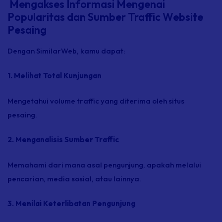
Mengakses Informasi Mengenai
Popularitas dan Sumber Traffic Website
Pesaing
Dengan SimilarWeb, kamu dapat:
1. Melihat Total Kunjungan
Mengetahui volume traffic yang diterima oleh situs
pesaing.
2. Menganalisis Sumber Traffic
Memahami dari mana asal pengunjung, apakah melalui
pencarian, media sosial, atau lainnya.
3. Menilai Keterlibatan Pengunjung