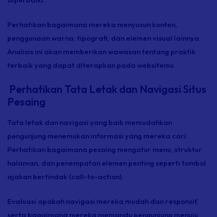
Perhatikan bagaimana mereka menyusun konten,
penggunaan warna, tipografi, dan elemen visual lainnya.
Analisis ini akan memberikan wawasan tentang praktik
terbaik yang dapat diterapkan pada websitemu.
Perhatikan Tata Letak dan Navigasi Situs
Pesaing
Tata letak dan navigasi yang baik memudahkan
pengunjung menemukan informasi yang mereka cari.
Perhatikan bagaimana pesaing mengatur menu, struktur
halaman, dan penempatan elemen penting seperti tombol
ajakan bertindak (call-to-action).
Evaluasi apakah navigasi mereka mudah dan responsif,
serta bagaimana mereka memandu pengunjung menuju