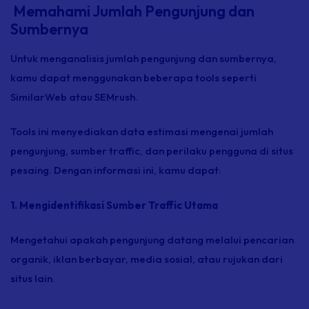
Memahami Jumlah Pengunjung dan
Sumbernya
Untuk menganalisis jumlah pengunjung dan sumbernya,
kamu dapat menggunakan beberapa tools seperti
SimilarWeb atau SEMrush.
Tools ini menyediakan data estimasi mengenai jumlah
pengunjung, sumber traffic, dan perilaku pengguna di situs
pesaing. Dengan informasi ini, kamu dapat:
1. Mengidentifikasi Sumber Traffic Utama
Mengetahui apakah pengunjung datang melalui pencarian
organik, iklan berbayar, media sosial, atau rujukan dari
situs lain.