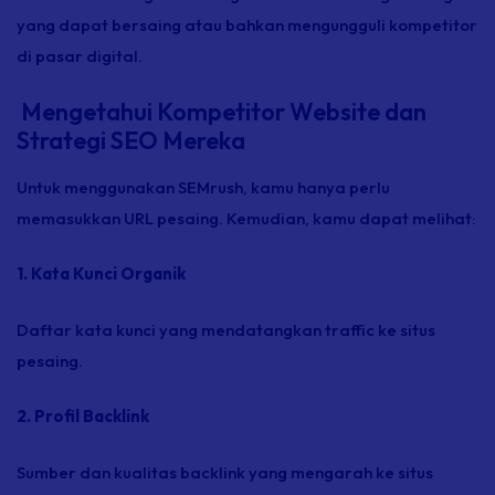
yang dapat bersaing atau bahkan mengungguli kompetitor
di pasar digital.
Mengetahui Kompetitor Website dan
Strategi SEO Mereka
Untuk menggunakan SEMrush, kamu hanya perlu
memasukkan URL pesaing. Kemudian, kamu dapat melihat:
1. Kata Kunci Organik
Daftar kata kunci yang mendatangkan traffic ke situs
pesaing.
2. Profil Backlink
Sumber dan kualitas backlink yang mengarah ke situs