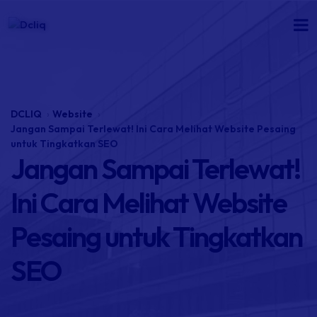
DCLIQ
Website
Jangan Sampai Terlewat! Ini Cara Melihat Website Pesaing
untuk Tingkatkan SEO
Jangan Sampai Terlewat!
Ini Cara Melihat Website
Pesaing untuk Tingkatkan
SEO