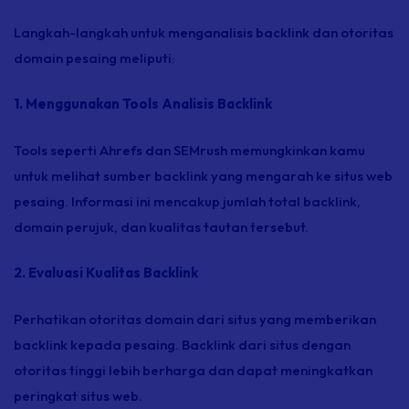
Langkah-langkah untuk menganalisis backlink dan otoritas
domain pesaing meliputi:
1. Menggunakan Tools Analisis Backlink
Tools seperti Ahrefs dan SEMrush memungkinkan kamu
untuk melihat sumber backlink yang mengarah ke situs web
pesaing. Informasi ini mencakup jumlah total backlink,
domain perujuk, dan kualitas tautan tersebut.
2. Evaluasi Kualitas Backlink
Perhatikan otoritas domain dari situs yang memberikan
backlink kepada pesaing. Backlink dari situs dengan
otoritas tinggi lebih berharga dan dapat meningkatkan
peringkat situs web.