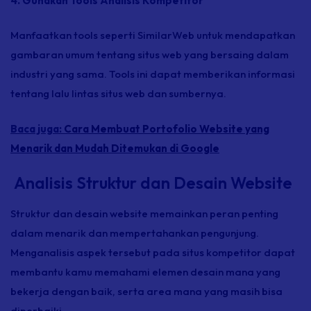
4. Gunakan Tools Analisis Kompetitor
Manfaatkan tools seperti SimilarWeb untuk mendapatkan
gambaran umum tentang situs web yang bersaing dalam
industri yang sama. Tools ini dapat memberikan informasi
tentang lalu lintas situs web dan sumbernya.
Baca juga:
Cara Membuat Portofolio Website yang
Menarik dan Mudah Ditemukan di Google
Analisis Struktur dan Desain Website
Struktur dan desain website memainkan peran penting
dalam menarik dan mempertahankan pengunjung.
Menganalisis aspek tersebut pada situs kompetitor dapat
membantu kamu memahami elemen desain mana yang
bekerja dengan baik, serta area mana yang masih bisa
diperbaiki.