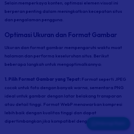
Selain memperkaya konten, optimasi elemen visual ini
berperan penting dalam meningkatkan kecepatan situs
dan pengalaman pengguna.
Optimasi Ukuran dan Format Gambar
Ukuran dan format gambar mempengaruhi waktu muat
halaman dan performa keseluruhan situs. Berikut
beberapa langkah untuk mengoptimalkannya:
1. Pilih Format Gambar yang Tepat:
Format seperti JPEG
cocok untuk foto dengan banyak warna, sementara PNG
ideal untuk gambar dengan latar belakang transparan
atau detail tinggi. Format WebP menawarkan kompresi
lebih baik dengan kualitas tinggi dan dapat
dipertimbangkan jika kompatibel dengan platform kamu.
Hubungi Kami