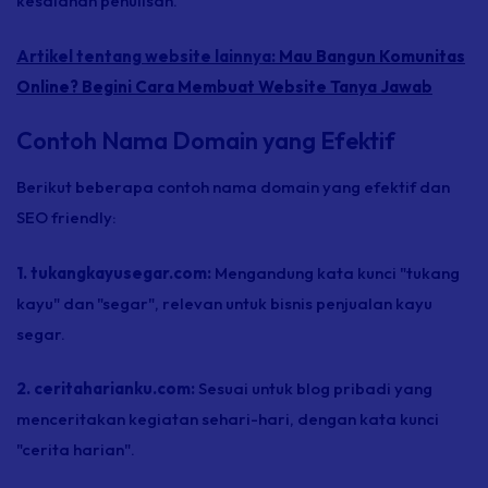
kesalahan penulisan.
Artikel tentang website lainnya:
Mau Bangun Komunitas
Online? Begini Cara Membuat Website Tanya Jawab
Contoh Nama Domain yang Efektif
Berikut beberapa contoh nama domain yang efektif dan
SEO
friendly:
1. tukangkayusegar.com:
Mengandung kata kunci "tukang
kayu" dan "segar", relevan untuk bisnis penjualan kayu
segar.
2. ceritaharianku.com:
Sesuai untuk blog pribadi yang
menceritakan kegiatan sehari-hari, dengan kata kunci
"cerita harian".