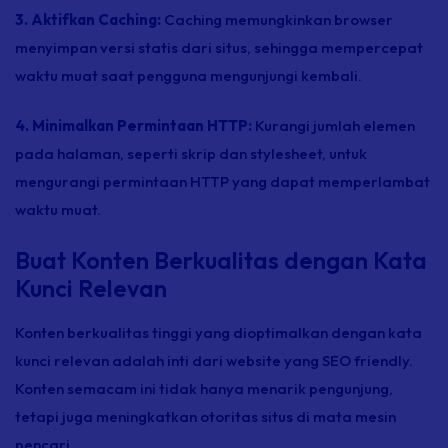
3. Aktifkan Caching:
Caching
memungkinkan
browser
menyimpan versi statis dari situs, sehingga mempercepat
waktu muat saat pengguna mengunjungi kembali.
4. Minimalkan Permintaan HTTP:
Kurangi jumlah elemen
pada halaman, seperti skrip dan
stylesheet,
untuk
mengurangi permintaan HTTP yang dapat memperlambat
waktu muat.
Buat Konten Berkualitas dengan Kata
Kunci Relevan
Konten berkualitas tinggi yang dioptimalkan dengan kata
kunci relevan adalah inti dari
website
yang SEO
friendly
.
Konten semacam ini tidak hanya menarik pengunjung,
tetapi juga meningkatkan otoritas situs di mata mesin
pencari.