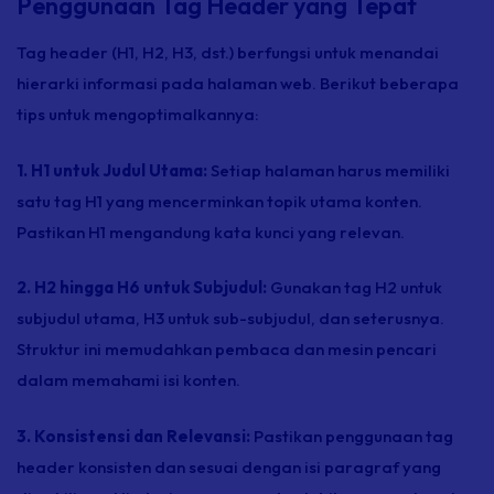
Penggunaan Tag Header yang Tepat
Tag header
(H1, H2, H3, dst.) berfungsi untuk menandai
hierarki informasi pada halaman web. Berikut beberapa
tips untuk mengoptimalkannya:
1. H1 untuk Judul Utama:
Setiap halaman harus memiliki
satu
tag
H1 yang mencerminkan topik utama konten.
Pastikan H1 mengandung kata kunci yang relevan.
2. H2 hingga H6 untuk Subjudul:
Gunakan
tag
H2 untuk
subjudul utama, H3 untuk sub-subjudul, dan seterusnya.
Struktur ini memudahkan pembaca dan mesin pencari
dalam memahami isi konten.
3. Konsistensi dan Relevansi:
Pastikan penggunaan
tag
header
konsisten dan sesuai dengan isi paragraf yang