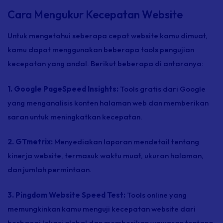
Cara Mengukur Kecepatan Website
Untuk mengetahui seberapa cepat
website
kamu dimuat,
kamu dapat menggunakan beberapa
tools
pengujian
kecepatan yang andal. Berikut beberapa di antaranya:
1. Google PageSpeed Insights:
Tools
gratis dari Google
yang menganalisis konten halaman web dan memberikan
saran untuk meningkatkan kecepatan.
2. GTmetrix:
Menyediakan laporan mendetail tentang
kinerja
website,
termasuk waktu muat, ukuran halaman,
dan jumlah permintaan.
3. Pingdom Website Speed Test:
Tools online
yang
memungkinkan kamu menguji kecepatan
website
dari
berbagai lokasi global dan memberikan wawasan tentang