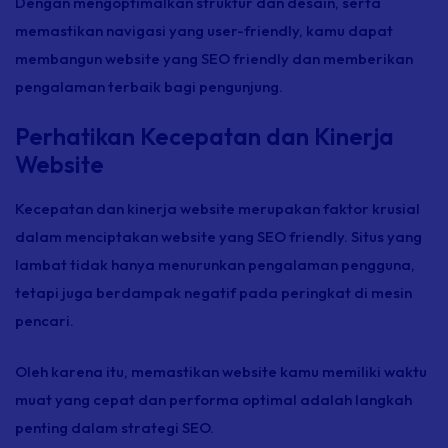
Dengan mengoptimalkan struktur dan desain, serta
memastikan navigasi yang
user-friendly,
kamu dapat
membangun
website
yang SEO
friendly
dan memberikan
pengalaman terbaik bagi pengunjung.
Perhatikan Kecepatan dan Kinerja
Website
Kecepatan dan kinerja
website
merupakan faktor krusial
dalam menciptakan
website
yang SEO
friendly
.
Situs yang
lambat tidak hanya menurunkan pengalaman pengguna,
tetapi juga berdampak negatif pada peringkat di mesin
pencari.
Oleh karena itu, memastikan
website
kamu memiliki waktu
muat yang cepat dan performa optimal adalah langkah
penting dalam strategi SEO.