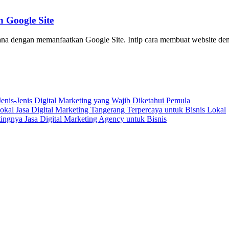
 Google Site
hana dengan memanfaatkan Google Site. Intip cara membuat website de
Jenis-Jenis Digital Marketing yang Wajib Diketahui Pemula
Jasa Digital Marketing Tangerang Terpercaya untuk Bisnis Lokal
ingnya Jasa Digital Marketing Agency untuk Bisnis