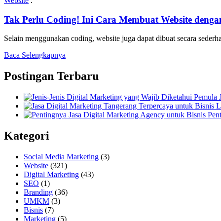
Website
.
Tak Perlu Coding! Ini Cara Membuat Website dengan
Selain menggunakan coding, website juga dapat dibuat secara seder
Baca Selengkapnya
Postingan Terbaru
Pent
Kategori
Social Media Marketing
(3)
Website
(321)
Digital Marketing
(43)
SEO
(1)
Branding
(36)
UMKM
(3)
Bisnis
(7)
Marketing
(5)