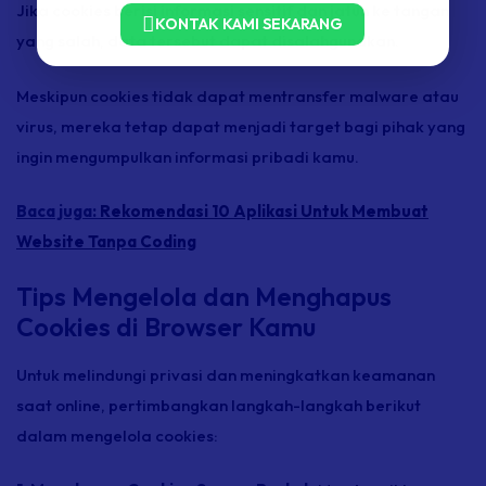
Jika cookies berisi informasi sensitif dan jatuh ke tangan
KONTAK KAMI SEKARANG
yang salah, data tersebut dapat disalahgunakan.
Meskipun cookies tidak dapat mentransfer malware atau
virus, mereka tetap dapat menjadi target bagi pihak yang
ingin mengumpulkan informasi pribadi kamu.
Baca juga:
Rekomendasi 10 Aplikasi Untuk Membuat
Website Tanpa Coding
Tips Mengelola dan Menghapus
Cookies di Browser Kamu
Untuk melindungi privasi dan meningkatkan keamanan
saat online, pertimbangkan langkah-langkah berikut
dalam mengelola cookies: