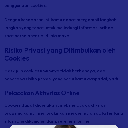
penggunaan cookies.
Dengan kesadaran ini, kamu dapat mengambil langkah-
langkah yang tepat untuk melindungi informasi pribadi
saat berselancar di dunia maya.
Risiko Privasi yang Ditimbulkan oleh
Cookies
Meskipun cookies umumnya tidak berbahaya, ada
beberapa risiko privasi yang perlu kamu waspadai, yaitu:
Pelacakan Aktivitas Online
Cookies dapat digunakan untuk melacak aktivitas
browsing kamu, memungkinkan pengumpulan data tentang
situs yang dikunjungi dan preferensi online.