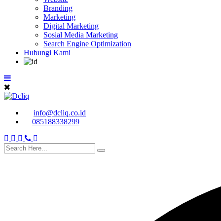
Branding
Marketing
Digital Marketing
Sosial Media Marketing
Search Engine Optimization
Hubungi Kami
info@dcliq.co.id
085188338299
search
here