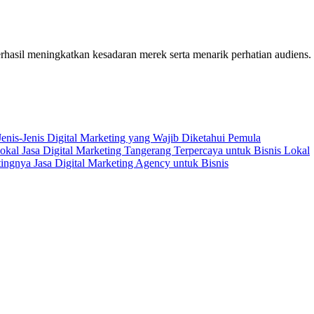
 berhasil meningkatkan kesadaran merek serta menarik perhatian audiens.
Jenis-Jenis Digital Marketing yang Wajib Diketahui Pemula
Jasa Digital Marketing Tangerang Terpercaya untuk Bisnis Lokal
ingnya Jasa Digital Marketing Agency untuk Bisnis